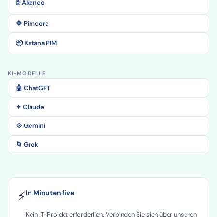
🗄️ Akeneo
🔷 Pimcore
📦 Katana PIM
KI-MODELLE
🤖 ChatGPT
✦ Claude
💠 Gemini
🌀 Grok
⚡
In Minuten live
Kein IT-Projekt erforderlich. Verbinden Sie sich über unseren