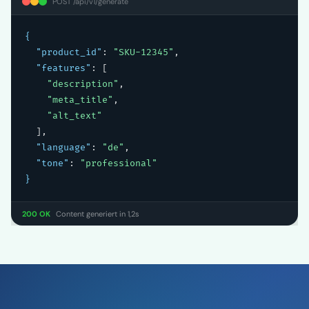
POST /api/v1/generate
{
"product_id"
: 
"SKU-12345"
,

"features"
: [

"description"
,

"meta_title"
,

"alt_text"
  ],

"language"
: 
"de"
,

"tone"
: 
"professional"
}
200 OK
Content generiert in 1,2s