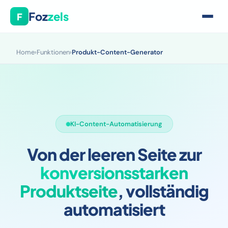
Foz
zels
F
Home
›
Funktionen
›
Produkt-Content-Generator
KI-Content-Automatisierung
Von der leeren Seite zur
konversionsstarken
Produktseite
, vollständig
automatisiert