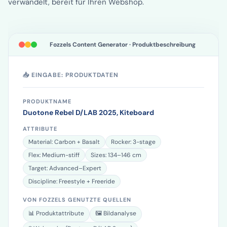
Packshot in vollständigen, optimierten Content
verwandelt, bereit für Ihren Webshop.
Fozzels Content Generator · Produktbeschreibung
📥 EINGABE: PRODUKTDATEN
PRODUKTNAME
Duotone Rebel D/LAB 2025, Kiteboard
ATTRIBUTE
Material: Carbon + Basalt
Rocker: 3-stage
Flex: Medium-stiff
Sizes: 134–146 cm
Target: Advanced–Expert
Discipline: Freestyle + Freeride
VON FOZZELS GENUTZTE QUELLEN
📊 Produktattribute
🖼️ Bildanalyse