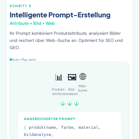
SCHRITT 6
KI generiert Inhalte
Pro Produkt, vollautomatisch
Fozzels sendet pro Produkt automatisch den
angereicherten Prompt an das KI-Modell.
Produktbeschreibungen, FAQs, Waschanleitungen — alles in
einem Durchlauf.
Auto-Play aktiv
Produktbeschreibung
FAQ
Waschanleitung
SEO-Titel