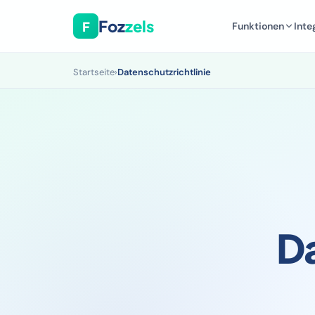
Foz
zels
F
Funktionen
Inte
Startseite
›
Datenschutzrichtlinie
D