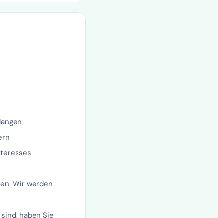
rlangen
ern
nteresses
ren. Wir werden
 sind, haben Sie