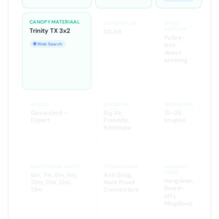
🌐 Web
Search
CANOPY MATERIAAL
CONSTRUCTIE
BRIDLE
SYSTEEM
Trinity TX 3x2
D/LAB
Pulley-
less
🌐 Web Search
🌐 Web Search
direct
steering
🌐 Web
Search
NIVEAU
DISCIPLINE
WINDRANGE
Gevorderd –
Big Air,
15–35
Expert
Freeride,
knopen
Kiteloops
🤖 AI Analyse
BESCHIKBARE MATEN
TECHNOLOGIE
GESCHIKT
VOOR
6m, 7m, 8m, 9m,
Anti Snag,
Hangtime,
10m, 11m, 12m,
Kook Proof
Board-
13m
Connectors
offs,
Megaloop