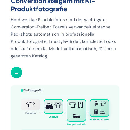
Conversion steigern mit KI-
Produktfotografie
Hochwertige Produktfotos sind der wichtigste
Conversion-Treiber. Fozzels verwandelt einfache
Packshots automatisch in professionelle
Produktfotografie, Lifestyle-Bilder, komplette Looks
oder auf einem KI-Model. Vollautomatisch, für Ihren
gesamten Katalog.
→
KI-Fotografie
👕
👕👖
🧍👕
🏔️👕
👖👟
→
→
→
👟
Packshot
Lifestyle
KI-Model + Outfit