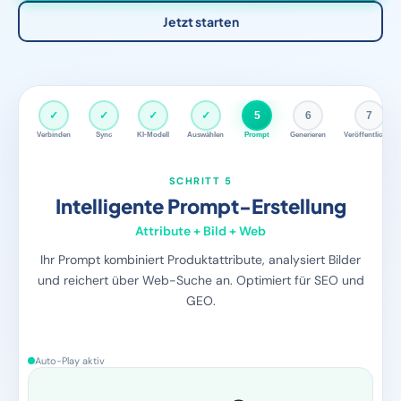
Jetzt starten
✓
✓
✓
✓
✓
6
7
Verbinden
Sync
KI-Modell
Auswählen
Prompt
Generieren
Veröffentlichen
SCHRITT 6
KI generiert Inhalte
Pro Produkt, vollautomatisch
Fozzels sendet pro Produkt automatisch den
angereicherten Prompt an das KI-Modell.
Produktbeschreibungen, FAQs, Waschanleitungen — alles in
einem Durchlauf.
Auto-Play aktiv