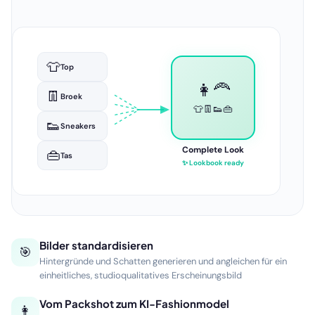
Automatische Wiedergabe aktiv
👩‍🦰👗
🏖️👙
👨🧥
🌆👗
✓
Setfoto
👩👕
🏠🛋️
👨‍🦱👔
🌅👗
👩‍🦱👖
🏔️🧥
👩👟
🌃👜
35
beelden gegenereerd
—
—
—
—
Setfoto's
Lookbook
Sfeerbeelden
Lifestyle
Bilder standardisieren
🎯
Hintergründe und Schatten generieren und angleichen für ein