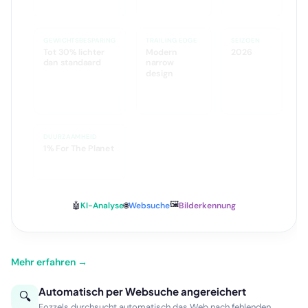
GEWICHTSBESPARING
TRAILING EDGE
SEIZOEN
Tot 30% lichter
Modern
2026
dan standaard
narrow
design
DUURZAAMHEID
1% For The Planet
🖼️
🤖
KI-Analyse
🌐
Websuche
Bilderkennung
Mehr erfahren →
Automatisch per Websuche angereichert