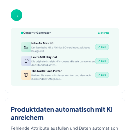
vollautomatisch schreiben und veröffentlichen.
→
Content-Generator
3/3 fertig
Nike Air Max 90
👟
✓ Live
Der ikonische Nike Air Max 90 verbindet zeitloses
Design mit...
Levi's 501 Original
👕
✓ Live
Die originale Straight-Fit-Jeans, die seit Jahrzehnten
den Standard setzt...
The North Face Puffer
🧥
✓ Live
Bleiben Sie warm mit dieser leichten und dennoch
isolierenden Pufferjacke...
Produktdaten automatisch mit KI
anreichern