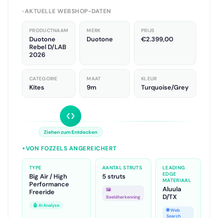
AKTUELLE WEBSHOP-DATEN
●
PRODUCTNAAM
MERK
PRIJS
Duotone
Duotone
€2.399,00
Rebel D/LAB
2026
CATEGORIE
MAAT
KLEUR
Kites
9m
Turquoise/Grey
Ziehen zum Entdecken
VON FOZZELS ANGEREICHERT
✦
TYPE
AANTAL STRUTS
LEADING
EDGE
Big Air / High
5 struts
MATERIAAL
Performance
Aluula
🖼️
Freeride
D/TX
Beeldherkenning
🤖 AI Analyse