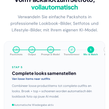
Vom Packshot zum Setfoto,
vollautomatisch
Verwandeln Sie einfache Packshots in
professionelle Lookbook-Bilder, Setfotos und
Lifestyle-Bilder, mit Ihrem eigenen KI-Model.
✓
✓
✓
✓
✓
6
Packshots
Output
Prompt & Model
Transformeer
Mix & Match
Bul
STAP 6
Hele collectie in één run
Schaal zonder grenzen
Genereer professionele beelden voor je volledige catalogus
in één keer. Honderden looks, duizenden variaties — volledig
automatisch.