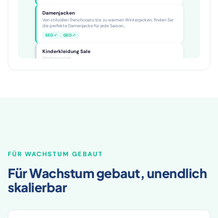
SEO ✓
GEO ✓
Damenjacken
Von stilvollen Trenchcoats bis zu warmen Winterjacken, finden Sie
die perfekte Damenjacke für jede Saison...
SEO ✓
GEO ✓
Kinderkleidung Sale
Wird generiert...
FÜR WACHSTUM GEBAUT
Für Wachstum gebaut, unendlich
skalierbar