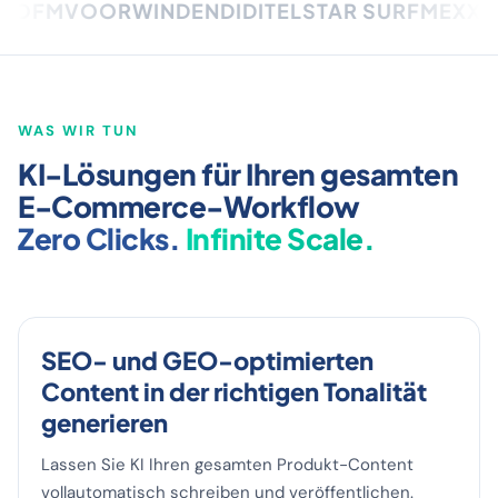
FM
VOORWINDEN
DIDI
TELSTAR SURF
MEXX
INTE
WAS WIR TUN
KI-Lösungen für Ihren gesamten
E-Commerce-Workflow
Zero Clicks.
Infinite Scale.
SEO- und GEO-optimierten
Content in der richtigen Tonalität
generieren
Lassen Sie KI Ihren gesamten Produkt-Content