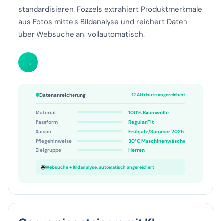
Fehlende Attribute ausfüllen und Daten automatisch
standardisieren. Fozzels extrahiert Produktmerkmale
aus Fotos mittels Bildanalyse und reichert Daten
über Websuche an, vollautomatisch.
→
Datenanreicherung
12 Attribute angereichert
Material
100% Baumwolle
Passform
Regular Fit
Saison
Frühjahr/Sommer 2025
Pflegehinweise
30°C Maschinenwäsche
Zielgruppe
Herren
🌐
Websuche + Bildanalyse, automatisch angereichert