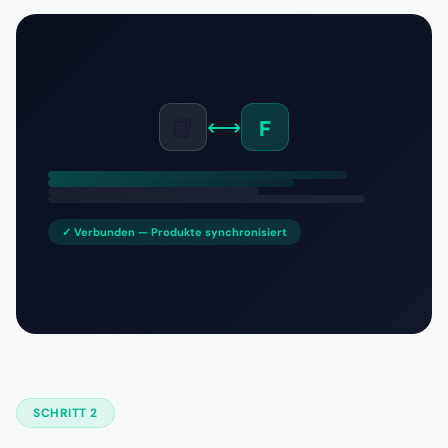
📗
⟷
F
✓ Verbunden — Produkte synchronisiert
SCHRITT 2