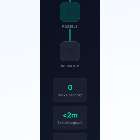
F
FOZZELS
🌐
WEBSHOP
0
Klicks benötigt
<2m
Einrichtungszeit