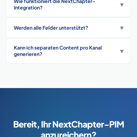
Wie funktioniert die NextChapter-
▾
Integration?
▾
Werden alle Felder unterstützt?
Kann ich separaten Content pro Kanal
▾
generieren?
Bereit, Ihr NextChapter-PIM
anzureichern?