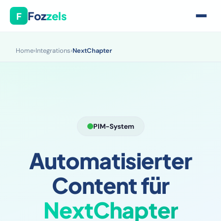
Foz
zels
F
Home
›
Integrations
›
NextChapter
PIM-System
Automatisierter
Content für
NextChapter