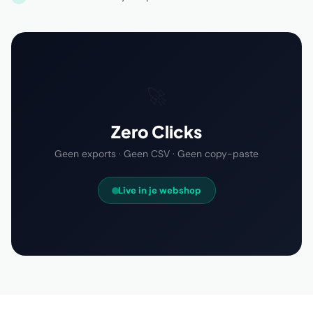
🚀
Zero Clicks
Geen exports · Geen CSV · Geen copy-paste
Live in je webshop