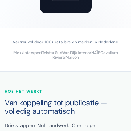
Vertrouwd door 100+ retailers en merken in Nederland
Mexx
Intersport
Telstar Surf
Van Dijk Interior
NAÏF
Cavallaro
Rivièra Maison
HOE HET WERKT
Van koppeling tot publicatie —
volledig automatisch
Drie stappen. Nul handwerk. Oneindige