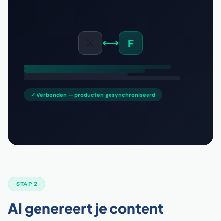
⚔️
⟷
F
✓ Verbonden — producten gesynchroniseerd
STAP 2
AI genereert je content