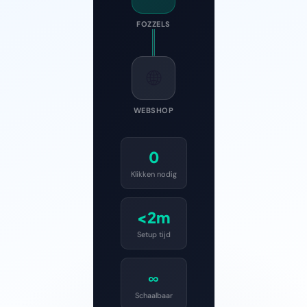
FOZZELS
🌐
WEBSHOP
0
Klikken nodig
<2m
Setup tijd
∞
Schaalbaar