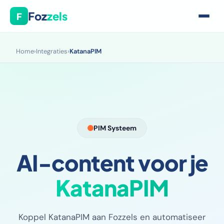
Foz
zels
F
Home
›
Integraties
›
KatanaPIM
PIM Systeem
AI-content voor je
KatanaPIM
Koppel KatanaPIM aan Fozzels en automatiseer