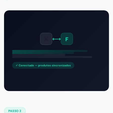
⚔️
⟷
F
✓ Conectado — produtos sincronizados
PASSO 2