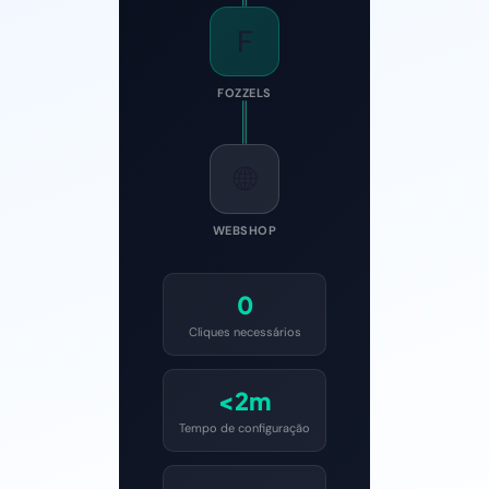
F
FOZZELS
🌐
WEBSHOP
0
Cliques necessários
<2m
Tempo de configuração