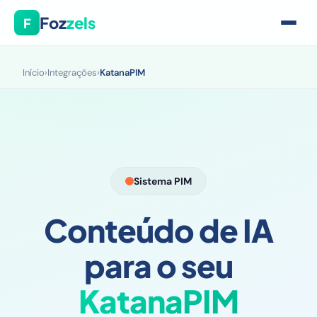
Foz
zels
F
Início
›
Integrações
›
KatanaPIM
Sistema PIM
Conteúdo de IA
para o seu
KatanaPIM