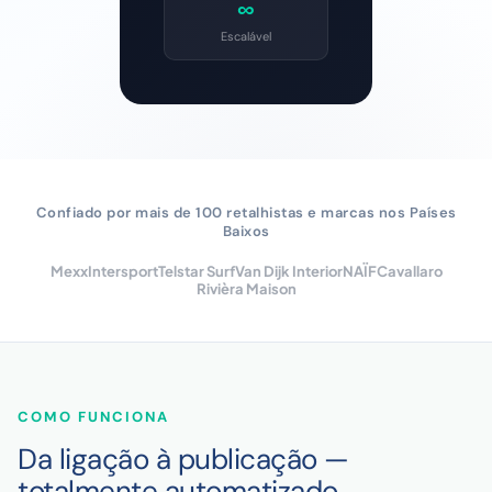
∞
Escalável
Confiado por mais de 100 retalhistas e marcas nos Países
Baixos
Mexx
Intersport
Telstar Surf
Van Dijk Interior
NAÏF
Cavallaro
Rivièra Maison
COMO FUNCIONA
Da ligação à publicação —
totalmente automatizado