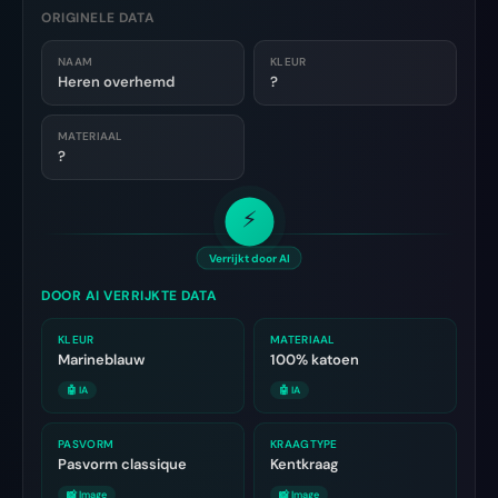
ORIGINELE DATA
NAAM
KLEUR
Heren overhemd
?
MATERIAAL
?
⚡
Verrijkt door AI
DOOR AI VERRIJKTE DATA
KLEUR
MATERIAAL
Marineblauw
100% katoen
🤖 IA
🤖 IA
PASVORM
KRAAGTYPE
Pasvorm classique
Kentkraag
📸 Image
📸 Image