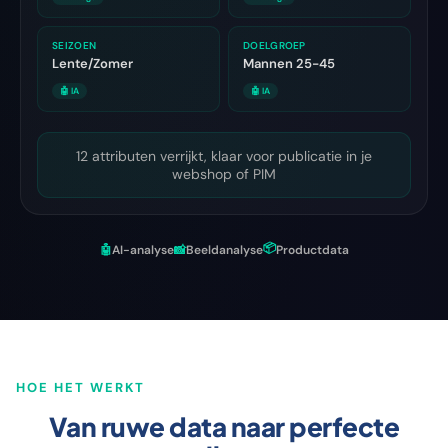
SEIZOEN
DOELGROEP
Lente/Zomer
Mannen 25-45
🤖 IA
🤖 IA
12 attributen verrijkt, klaar voor publicatie in je
webshop of PIM
📦
🤖
AI-analyse
📸
Beeldanalyse
Productdata
HOE HET WERKT
Van ruwe data naar perfecte