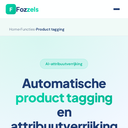
Foz
zels
F
Home
›
Functies
›
Product tagging
AI-attribuutverrijking
Automatische
product tagging
en
attribuutverrijking