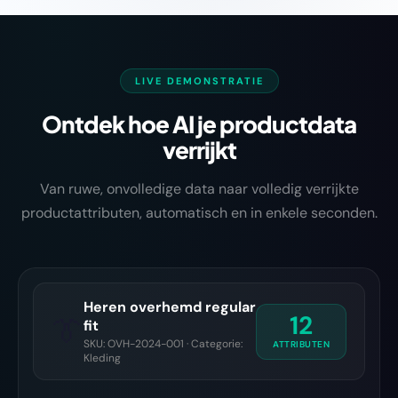
LIVE DEMONSTRATIE
Ontdek hoe AI je productdata
verrijkt
Van ruwe, onvolledige data naar volledig verrijkte
productattributen, automatisch en in enkele seconden.
Heren overhemd regular
12
👔
fit
SKU: OVH-2024-001 · Categorie:
ATTRIBUTEN
Kleding