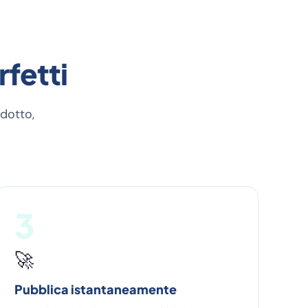
rfetti
odotto,
3
🚀
Pubblica istantaneamente