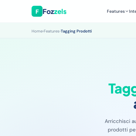
Foz
zels
F
Features
Int
Home
›
Features
›
Tagging Prodotti
Tagg
Arricchisci a
prodotti pe