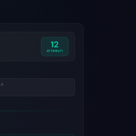
12
ATTRIBUTI
LE