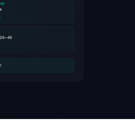
ITÀ
a
 25–45
M