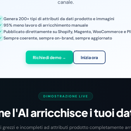
canale.
Genera 200+ tipi di attributi da dati prodotto e immagini
95% meno lavoro di arricchimento manuale
Pubblicato direttamente su Shopify, Magento, WooCommerce e P
Sempre coerente, sempre on-brand, sempre aggiornato
Richiedi demo →
Inizia ora
DIMOSTRAZIONE LIVE
 l'AI arricchisce i tuoi d
i grezzi e incompleti ad attributi prodotto completamente arri