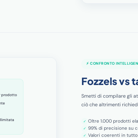
⚡ CONFRONTO INTELLIGE
Fozzels vs 
r prodotto
Smetti di compilare gli a
nte
ciò che altrimenti richie
llimitata
Oltre 1.000 prodotti el
✓
99% di precisione su c
✓
Valori coerenti in tutto
✓