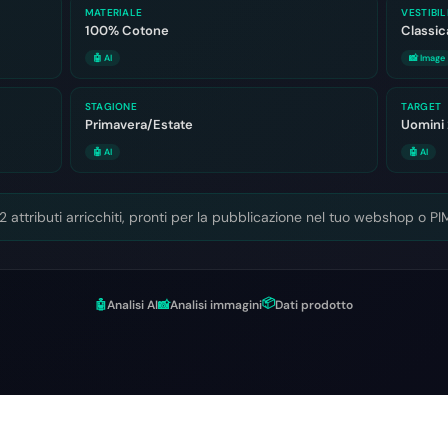
MATERIALE
VESTIBIL
100% Cotone
Classic
🤖 AI
📸 Image
STAGIONE
TARGET
Primavera/Estate
Uomini
🤖 AI
🤖 AI
12 attributi arricchiti, pronti per la pubblicazione nel tuo webshop o PI
📦
🤖
Analisi AI
📸
Analisi immagini
Dati prodotto