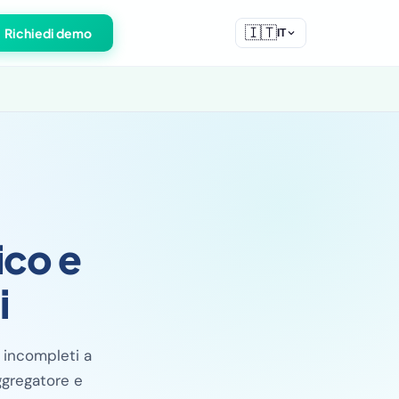
🇮🇹
Richiedi demo
IT
co e
i
i incompleti a
ggregatore e