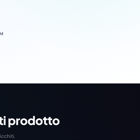
IM
ati prodotto
cchiti,