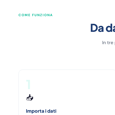
COME FUNZIONA
Da da
In tre
1
📥
Importa i dati