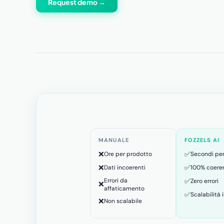
Request demo →
MANUALE
FOZZELS AI
❌
✅
Ore per prodotto
Secondi pe
❌
✅
Dati incoerenti
100% coere
Errori da
✅
Zero errori
❌
affaticamento
✅
Scalabilità i
❌
Non scalabile