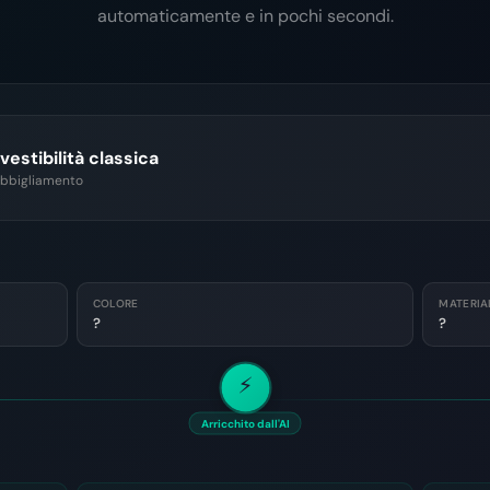
automaticamente e in pochi secondi.
estibilità classica
Abbigliamento
COLORE
MATERIA
?
?
⚡
Arricchito dall'AI