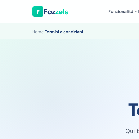
Foz
zels
F
Funzionalità
Home
›
Termini e condizioni
T
Qui t