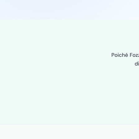
Poiché Foz
d