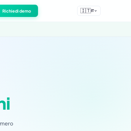
🇮🇹
Richiedi demo
IT
ni
numero