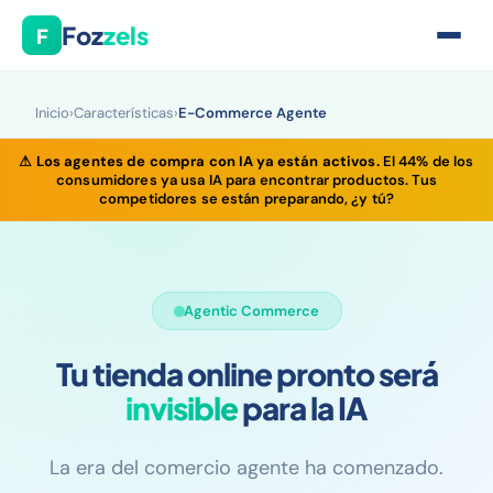
Foz
zels
F
Inicio
›
Características
›
E-Commerce Agente
⚠
Los agentes de compra con IA ya están activos.
El 44% de los
consumidores ya usa IA para encontrar productos. Tus
competidores se están preparando, ¿y tú?
Agentic Commerce
Tu tienda online pronto será
invisible
para la IA
La era del comercio agente ha comenzado.